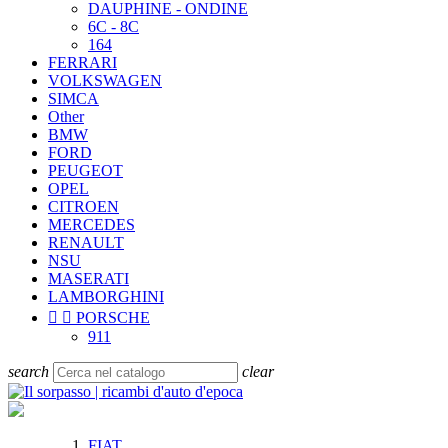
DAUPHINE - ONDINE
6C - 8C
164
FERRARI
VOLKSWAGEN
SIMCA
Other
BMW
FORD
PEUGEOT
OPEL
CITROEN
MERCEDES
RENAULT
NSU
MASERATI
LAMBORGHINI


PORSCHE
911
search
clear
FIAT