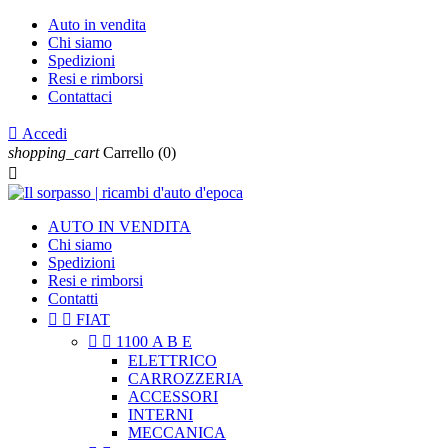
Auto in vendita
Chi siamo
Spedizioni
Resi e rimborsi
Contattaci

Accedi
shopping_cart
Carrello
(0)

AUTO IN VENDITA
Chi siamo
Spedizioni
Resi e rimborsi
Contatti


FIAT


1100 A B E
ELETTRICO
CARROZZERIA
ACCESSORI
INTERNI
MECCANICA