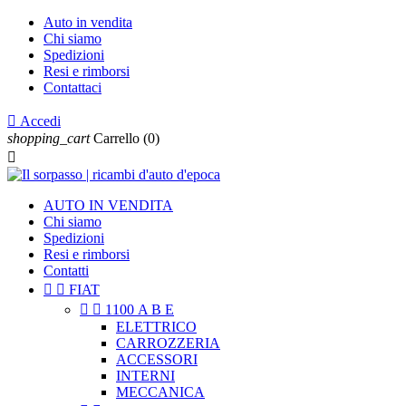
Auto in vendita
Chi siamo
Spedizioni
Resi e rimborsi
Contattaci

Accedi
shopping_cart
Carrello
(0)

AUTO IN VENDITA
Chi siamo
Spedizioni
Resi e rimborsi
Contatti


FIAT


1100 A B E
ELETTRICO
CARROZZERIA
ACCESSORI
INTERNI
MECCANICA