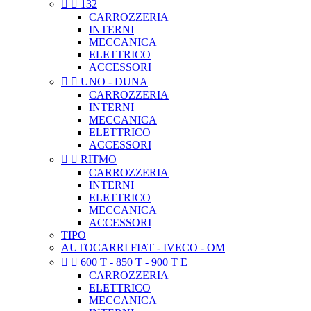


132
CARROZZERIA
INTERNI
MECCANICA
ELETTRICO
ACCESSORI


UNO - DUNA
CARROZZERIA
INTERNI
MECCANICA
ELETTRICO
ACCESSORI


RITMO
CARROZZERIA
INTERNI
ELETTRICO
MECCANICA
ACCESSORI
TIPO
AUTOCARRI FIAT - IVECO - OM


600 T - 850 T - 900 T E
CARROZZERIA
ELETTRICO
MECCANICA