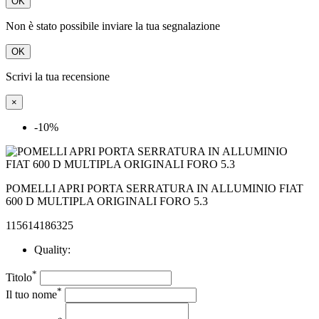
OK
Scrivi la tua recensione
×
-10%
POMELLI APRI PORTA SERRATURA IN ALLUMINIO FIAT
600 D MULTIPLA ORIGINALI FORO 5.3
115614186325
Quality:
*
Titolo
*
Il tuo nome
*
Recensione

Accetto le condizioni generali e la politica di riservatezza