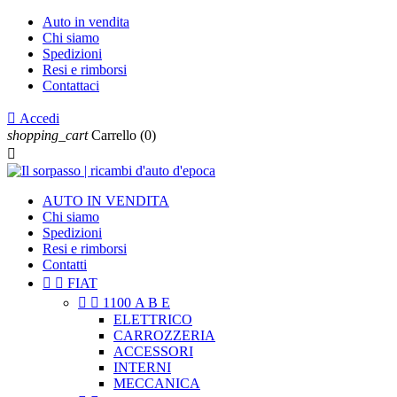
Auto in vendita
Chi siamo
Spedizioni
Resi e rimborsi
Contattaci

Accedi
shopping_cart
Carrello
(0)

AUTO IN VENDITA
Chi siamo
Spedizioni
Resi e rimborsi
Contatti


FIAT


1100 A B E
ELETTRICO
CARROZZERIA
ACCESSORI
INTERNI
MECCANICA