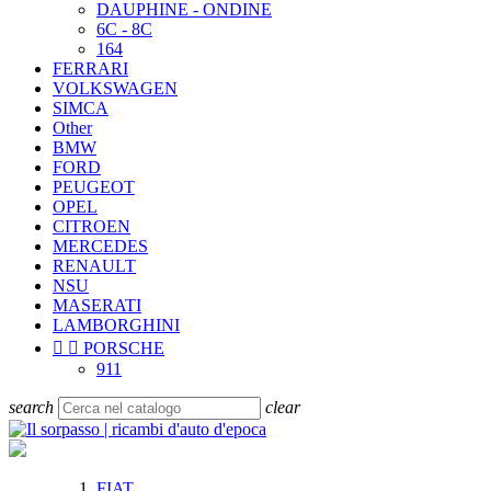
DAUPHINE - ONDINE
6C - 8C
164
FERRARI
VOLKSWAGEN
SIMCA
Other
BMW
FORD
PEUGEOT
OPEL
CITROEN
MERCEDES
RENAULT
NSU
MASERATI
LAMBORGHINI


PORSCHE
911
search
clear
FIAT