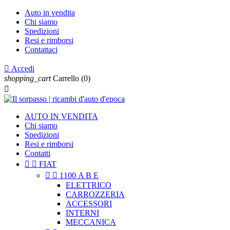
Auto in vendita
Chi siamo
Spedizioni
Resi e rimborsi
Contattaci

Accedi
shopping_cart
Carrello
(0)

AUTO IN VENDITA
Chi siamo
Spedizioni
Resi e rimborsi
Contatti


FIAT


1100 A B E
ELETTRICO
CARROZZERIA
ACCESSORI
INTERNI
MECCANICA