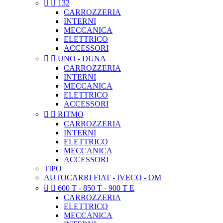


132
CARROZZERIA
INTERNI
MECCANICA
ELETTRICO
ACCESSORI


UNO - DUNA
CARROZZERIA
INTERNI
MECCANICA
ELETTRICO
ACCESSORI


RITMO
CARROZZERIA
INTERNI
ELETTRICO
MECCANICA
ACCESSORI
TIPO
AUTOCARRI FIAT - IVECO - OM


600 T - 850 T - 900 T E
CARROZZERIA
ELETTRICO
MECCANICA