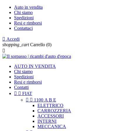
Auto in vendita
Chi siamo
Spedizioni
Resi e rimborsi
Contattaci

Accedi
shopping_cart
Carrello
(0)

AUTO IN VENDITA
Chi siamo
Spedizioni
Resi e rimborsi
Contatti


FIAT


1100 A B E
ELETTRICO
CARROZZERIA
ACCESSORI
INTERNI
MECCANICA