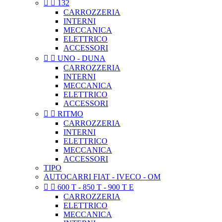


132
CARROZZERIA
INTERNI
MECCANICA
ELETTRICO
ACCESSORI


UNO - DUNA
CARROZZERIA
INTERNI
MECCANICA
ELETTRICO
ACCESSORI


RITMO
CARROZZERIA
INTERNI
ELETTRICO
MECCANICA
ACCESSORI
TIPO
AUTOCARRI FIAT - IVECO - OM


600 T - 850 T - 900 T E
CARROZZERIA
ELETTRICO
MECCANICA