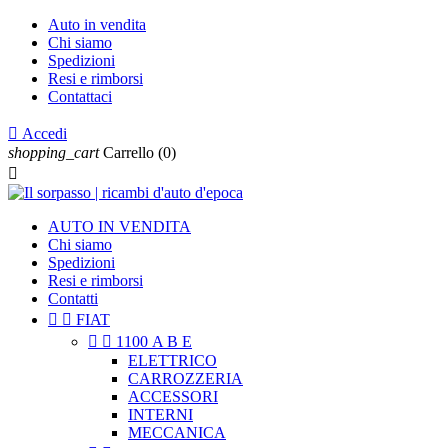
Auto in vendita
Chi siamo
Spedizioni
Resi e rimborsi
Contattaci

Accedi
shopping_cart
Carrello
(0)

AUTO IN VENDITA
Chi siamo
Spedizioni
Resi e rimborsi
Contatti


FIAT


1100 A B E
ELETTRICO
CARROZZERIA
ACCESSORI
INTERNI
MECCANICA