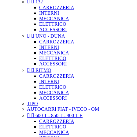


132
CARROZZERIA
INTERNI
MECCANICA
ELETTRICO
ACCESSORI


UNO - DUNA
CARROZZERIA
INTERNI
MECCANICA
ELETTRICO
ACCESSORI


RITMO
CARROZZERIA
INTERNI
ELETTRICO
MECCANICA
ACCESSORI
TIPO
AUTOCARRI FIAT - IVECO - OM


600 T - 850 T - 900 T E
CARROZZERIA
ELETTRICO
MECCANICA