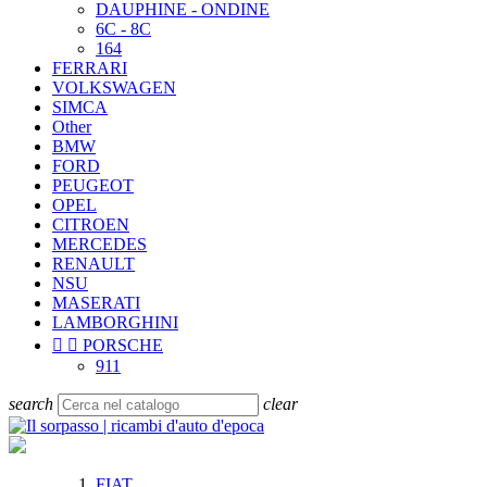
DAUPHINE - ONDINE
6C - 8C
164
FERRARI
VOLKSWAGEN
SIMCA
Other
BMW
FORD
PEUGEOT
OPEL
CITROEN
MERCEDES
RENAULT
NSU
MASERATI
LAMBORGHINI


PORSCHE
911
search
clear
FIAT