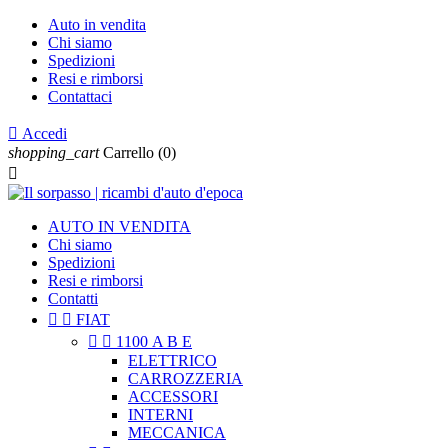
Auto in vendita
Chi siamo
Spedizioni
Resi e rimborsi
Contattaci

Accedi
shopping_cart
Carrello
(0)

AUTO IN VENDITA
Chi siamo
Spedizioni
Resi e rimborsi
Contatti


FIAT


1100 A B E
ELETTRICO
CARROZZERIA
ACCESSORI
INTERNI
MECCANICA