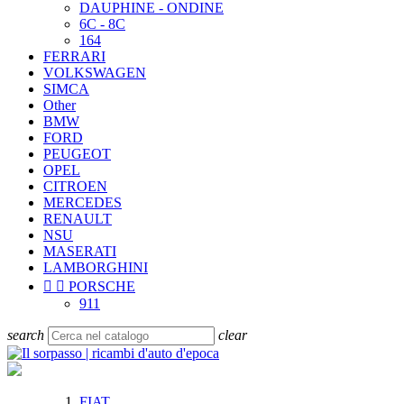
DAUPHINE - ONDINE
6C - 8C
164
FERRARI
VOLKSWAGEN
SIMCA
Other
BMW
FORD
PEUGEOT
OPEL
CITROEN
MERCEDES
RENAULT
NSU
MASERATI
LAMBORGHINI


PORSCHE
911
search
clear
FIAT