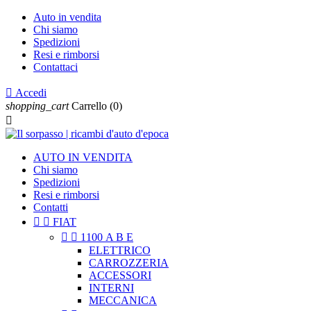
Auto in vendita
Chi siamo
Spedizioni
Resi e rimborsi
Contattaci

Accedi
shopping_cart
Carrello
(0)

AUTO IN VENDITA
Chi siamo
Spedizioni
Resi e rimborsi
Contatti


FIAT


1100 A B E
ELETTRICO
CARROZZERIA
ACCESSORI
INTERNI
MECCANICA