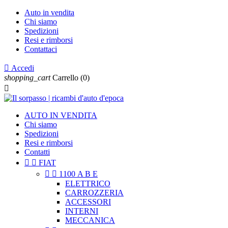
Auto in vendita
Chi siamo
Spedizioni
Resi e rimborsi
Contattaci

Accedi
shopping_cart
Carrello
(0)

AUTO IN VENDITA
Chi siamo
Spedizioni
Resi e rimborsi
Contatti


FIAT


1100 A B E
ELETTRICO
CARROZZERIA
ACCESSORI
INTERNI
MECCANICA