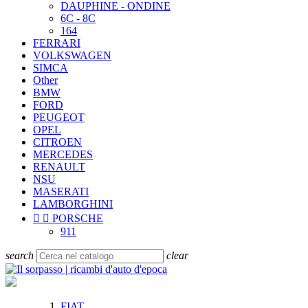
DAUPHINE - ONDINE
6C - 8C
164
FERRARI
VOLKSWAGEN
SIMCA
Other
BMW
FORD
PEUGEOT
OPEL
CITROEN
MERCEDES
RENAULT
NSU
MASERATI
LAMBORGHINI


PORSCHE
911
search
clear
FIAT