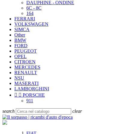
DAUPHINE - ONDINE
6C - 8C
164
FERRARI
VOLKSWAGEN
SIMCA
Other
BMW
FORD
PEUGEOT
OPEL
CITROEN
MERCEDES
RENAULT
NSU
MASERATI
LAMBORGHINI


PORSCHE
911
search
clear
FIAT