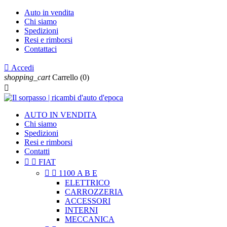
Auto in vendita
Chi siamo
Spedizioni
Resi e rimborsi
Contattaci

Accedi
shopping_cart
Carrello
(0)

AUTO IN VENDITA
Chi siamo
Spedizioni
Resi e rimborsi
Contatti


FIAT


1100 A B E
ELETTRICO
CARROZZERIA
ACCESSORI
INTERNI
MECCANICA