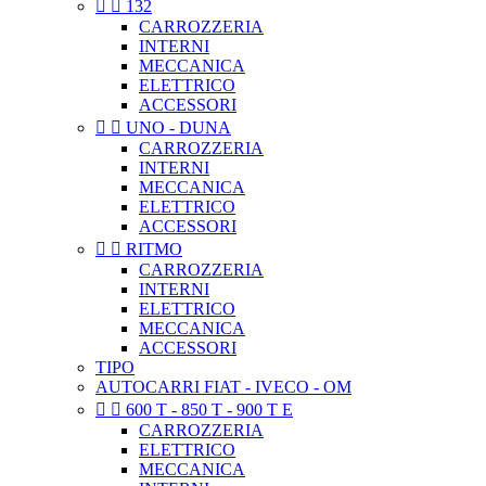


132
CARROZZERIA
INTERNI
MECCANICA
ELETTRICO
ACCESSORI


UNO - DUNA
CARROZZERIA
INTERNI
MECCANICA
ELETTRICO
ACCESSORI


RITMO
CARROZZERIA
INTERNI
ELETTRICO
MECCANICA
ACCESSORI
TIPO
AUTOCARRI FIAT - IVECO - OM


600 T - 850 T - 900 T E
CARROZZERIA
ELETTRICO
MECCANICA