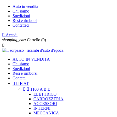
Auto in vendita
Chi siamo
Spedizioni
Resi e rimborsi
Contattaci

Accedi
shopping_cart
Carrello
(0)

AUTO IN VENDITA
Chi siamo
Spedizioni
Resi e rimborsi
Contatti


FIAT


1100 A B E
ELETTRICO
CARROZZERIA
ACCESSORI
INTERNI
MECCANICA