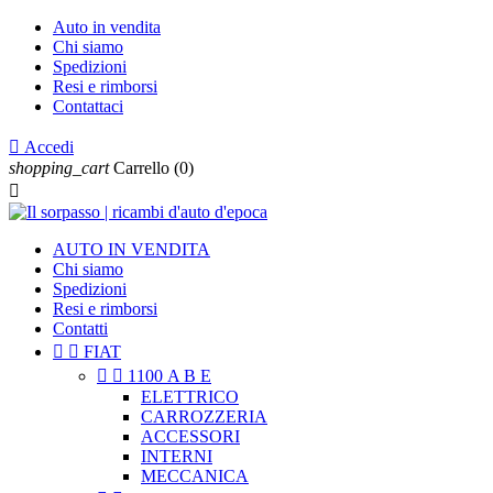
Auto in vendita
Chi siamo
Spedizioni
Resi e rimborsi
Contattaci

Accedi
shopping_cart
Carrello
(0)

AUTO IN VENDITA
Chi siamo
Spedizioni
Resi e rimborsi
Contatti


FIAT


1100 A B E
ELETTRICO
CARROZZERIA
ACCESSORI
INTERNI
MECCANICA