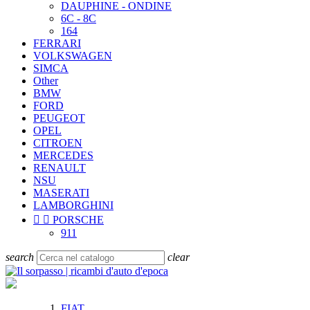
DAUPHINE - ONDINE
6C - 8C
164
FERRARI
VOLKSWAGEN
SIMCA
Other
BMW
FORD
PEUGEOT
OPEL
CITROEN
MERCEDES
RENAULT
NSU
MASERATI
LAMBORGHINI


PORSCHE
911
search
clear
FIAT