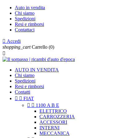
Auto in vendita
Chi siamo
Spedizioni
Resi e rimborsi
Contattaci

Accedi
shopping_cart
Carrello
(0)

AUTO IN VENDITA
Chi siamo
Spedizioni
Resi e rimborsi
Contatti


FIAT


1100 A B E
ELETTRICO
CARROZZERIA
ACCESSORI
INTERNI
MECCANICA