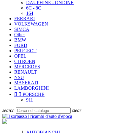
DAUPHINE - ONDINE
6C - 8C
164
FERRARI
VOLKSWAGEN
SIMCA
Other
BMW
FORD
PEUGEOT
OPEL
CITROEN
MERCEDES
RENAULT
NSU
MASERATI
LAMBORGHINI


PORSCHE
911
search
clear
AUTOBIANCHI