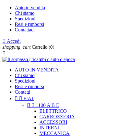
Auto in vendita
Chi siamo
Spedizioni
Resi e rimborsi
Contattaci

Accedi
shopping_cart
Carrello
(0)

AUTO IN VENDITA
Chi siamo
Spedizioni
Resi e rimborsi
Contatti


FIAT


1100 A B E
ELETTRICO
CARROZZERIA
ACCESSORI
INTERNI
MECCANICA