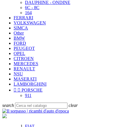
DAUPHINE - ONDINE
6C - 8C
164
FERRARI
VOLKSWAGEN
SIMCA
Other
BMW
FORD
PEUGEOT
OPEL
CITROEN
MERCEDES
RENAULT
NSU
MASERATI
LAMBORGHINI


PORSCHE
911
search
clear
FIAT