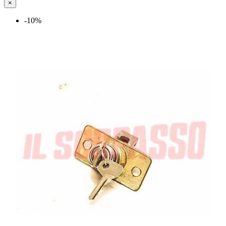
×
-10%