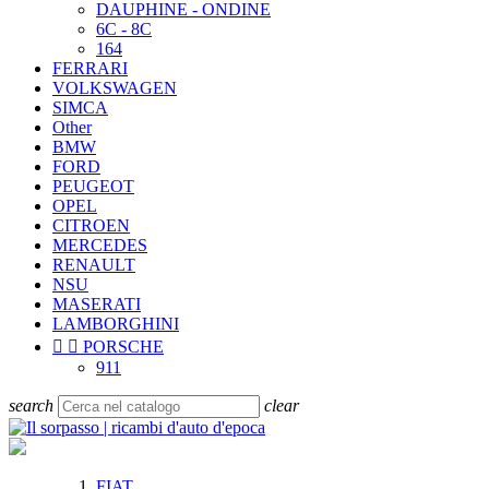
DAUPHINE - ONDINE
6C - 8C
164
FERRARI
VOLKSWAGEN
SIMCA
Other
BMW
FORD
PEUGEOT
OPEL
CITROEN
MERCEDES
RENAULT
NSU
MASERATI
LAMBORGHINI


PORSCHE
911
search
clear
FIAT