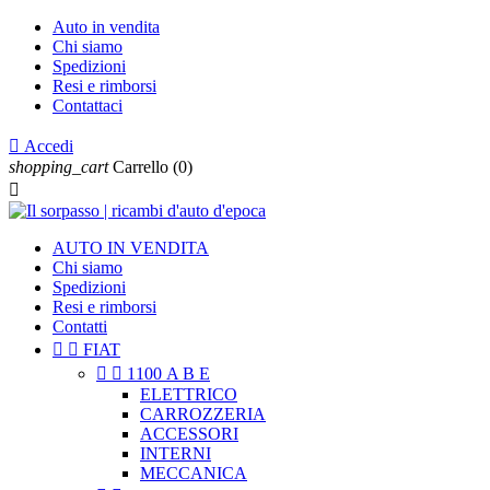
Auto in vendita
Chi siamo
Spedizioni
Resi e rimborsi
Contattaci

Accedi
shopping_cart
Carrello
(0)

AUTO IN VENDITA
Chi siamo
Spedizioni
Resi e rimborsi
Contatti


FIAT


1100 A B E
ELETTRICO
CARROZZERIA
ACCESSORI
INTERNI
MECCANICA