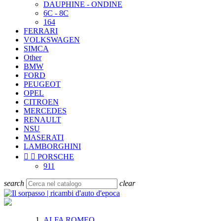
DAUPHINE - ONDINE
6C - 8C
164
FERRARI
VOLKSWAGEN
SIMCA
Other
BMW
FORD
PEUGEOT
OPEL
CITROEN
MERCEDES
RENAULT
NSU
MASERATI
LAMBORGHINI


PORSCHE
911
search
clear
ALFA ROMEO