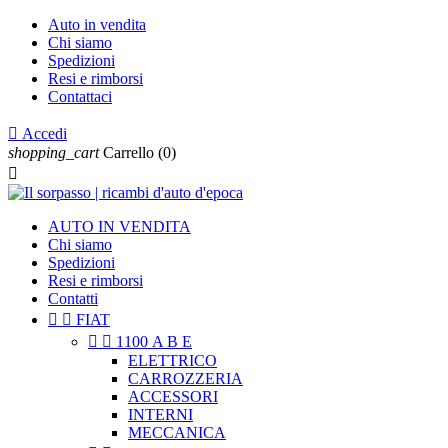
Auto in vendita
Chi siamo
Spedizioni
Resi e rimborsi
Contattaci

Accedi
shopping_cart
Carrello
(0)

AUTO IN VENDITA
Chi siamo
Spedizioni
Resi e rimborsi
Contatti


FIAT


1100 A B E
ELETTRICO
CARROZZERIA
ACCESSORI
INTERNI
MECCANICA