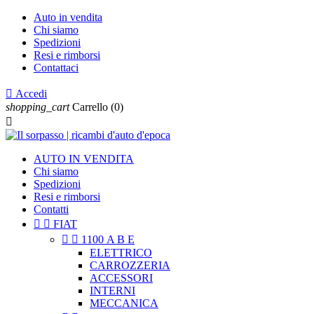
Auto in vendita
Chi siamo
Spedizioni
Resi e rimborsi
Contattaci

Accedi
shopping_cart
Carrello
(0)

AUTO IN VENDITA
Chi siamo
Spedizioni
Resi e rimborsi
Contatti


FIAT


1100 A B E
ELETTRICO
CARROZZERIA
ACCESSORI
INTERNI
MECCANICA