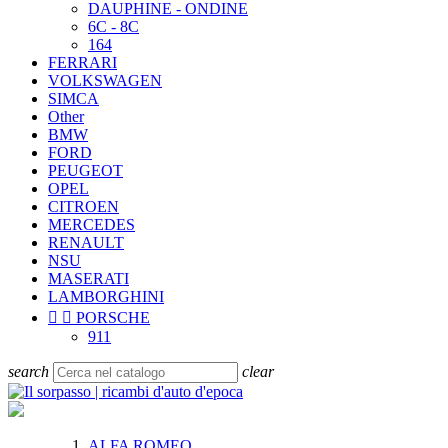
DAUPHINE - ONDINE
6C - 8C
164
FERRARI
VOLKSWAGEN
SIMCA
Other
BMW
FORD
PEUGEOT
OPEL
CITROEN
MERCEDES
RENAULT
NSU
MASERATI
LAMBORGHINI


PORSCHE
911
search
clear
ALFA ROMEO