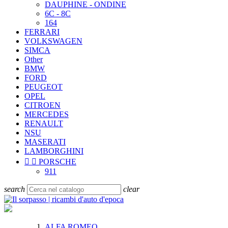
DAUPHINE - ONDINE
6C - 8C
164
FERRARI
VOLKSWAGEN
SIMCA
Other
BMW
FORD
PEUGEOT
OPEL
CITROEN
MERCEDES
RENAULT
NSU
MASERATI
LAMBORGHINI


PORSCHE
911
search
clear
ALFA ROMEO