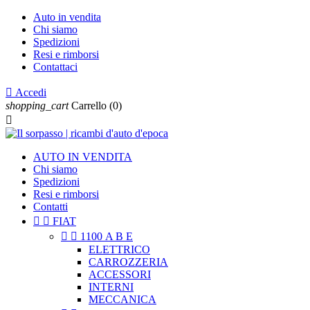
Auto in vendita
Chi siamo
Spedizioni
Resi e rimborsi
Contattaci

Accedi
shopping_cart
Carrello
(0)

AUTO IN VENDITA
Chi siamo
Spedizioni
Resi e rimborsi
Contatti


FIAT


1100 A B E
ELETTRICO
CARROZZERIA
ACCESSORI
INTERNI
MECCANICA