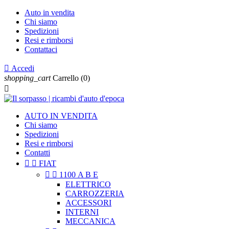
Auto in vendita
Chi siamo
Spedizioni
Resi e rimborsi
Contattaci

Accedi
shopping_cart
Carrello
(0)

AUTO IN VENDITA
Chi siamo
Spedizioni
Resi e rimborsi
Contatti


FIAT


1100 A B E
ELETTRICO
CARROZZERIA
ACCESSORI
INTERNI
MECCANICA