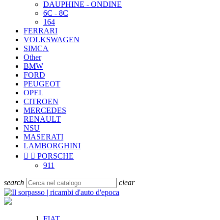
DAUPHINE - ONDINE
6C - 8C
164
FERRARI
VOLKSWAGEN
SIMCA
Other
BMW
FORD
PEUGEOT
OPEL
CITROEN
MERCEDES
RENAULT
NSU
MASERATI
LAMBORGHINI


PORSCHE
911
search
clear
FIAT