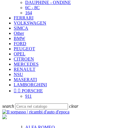
DAUPHINE - ONDINE
6C - 8C
164
FERRARI
VOLKSWAGEN
SIMCA
Other
BMW
FORD
PEUGEOT
OPEL
CITROEN
MERCEDES
RENAULT
NSU
MASERATI
LAMBORGHINI


PORSCHE
911
search
clear
ALFA ROMEO