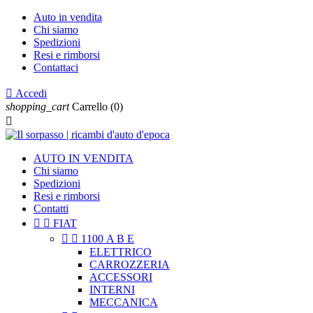
Auto in vendita
Chi siamo
Spedizioni
Resi e rimborsi
Contattaci

Accedi
shopping_cart
Carrello
(0)

AUTO IN VENDITA
Chi siamo
Spedizioni
Resi e rimborsi
Contatti


FIAT


1100 A B E
ELETTRICO
CARROZZERIA
ACCESSORI
INTERNI
MECCANICA