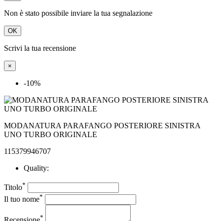
Scrivi la tua recensione
×
-10%
MODANATURA PARAFANGO POSTERIORE SINISTRA
UNO TURBO ORIGINALE
115379946707
Quality:
*
Titolo
*
Il tuo nome
*
Recensione

Accetto le condizioni generali e la politica di riservatezza
*
Campi richiesti