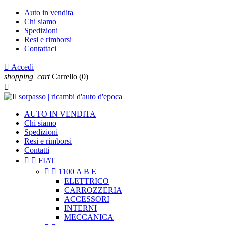
Auto in vendita
Chi siamo
Spedizioni
Resi e rimborsi
Contattaci

Accedi
shopping_cart
Carrello
(0)

AUTO IN VENDITA
Chi siamo
Spedizioni
Resi e rimborsi
Contatti


FIAT


1100 A B E
ELETTRICO
CARROZZERIA
ACCESSORI
INTERNI
MECCANICA