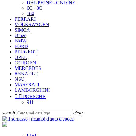
DAUPHINE - ONDINE
6C - 8C
164
FERRARI
VOLKSWAGEN
SIMCA
Other
BMW
FORD
PEUGEOT
OPEL
CITROEN
MERCEDES
RENAULT
NSU
MASERATI
LAMBORGHINI


PORSCHE
911
search
clear
FIAT