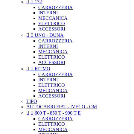


132
CARROZZERIA
INTERNI
MECCANICA
ELETTRICO
ACCESSORI


UNO - DUNA
CARROZZERIA
INTERNI
MECCANICA
ELETTRICO
ACCESSORI


RITMO
CARROZZERIA
INTERNI
ELETTRICO
MECCANICA
ACCESSORI
TIPO
AUTOCARRI FIAT - IVECO - OM


600 T - 850 T - 900 T E
CARROZZERIA
ELETTRICO
MECCANICA