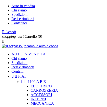
Auto in vendita
Chi siamo
Spedizioni
Resi e rimborsi
Contattaci

Accedi
shopping_cart
Carrello
(0)

AUTO IN VENDITA
Chi siamo
Spedizioni
Resi e rimborsi
Contatti


FIAT


1100 A B E
ELETTRICO
CARROZZERIA
ACCESSORI
INTERNI
MECCANICA