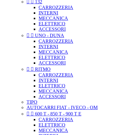


132
CARROZZERIA
INTERNI
MECCANICA
ELETTRICO
ACCESSORI


UNO - DUNA
CARROZZERIA
INTERNI
MECCANICA
ELETTRICO
ACCESSORI


RITMO
CARROZZERIA
INTERNI
ELETTRICO
MECCANICA
ACCESSORI
TIPO
AUTOCARRI FIAT - IVECO - OM


600 T - 850 T - 900 T E
CARROZZERIA
ELETTRICO
MECCANICA