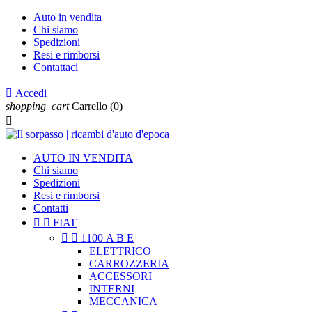
Auto in vendita
Chi siamo
Spedizioni
Resi e rimborsi
Contattaci

Accedi
shopping_cart
Carrello
(0)

AUTO IN VENDITA
Chi siamo
Spedizioni
Resi e rimborsi
Contatti


FIAT


1100 A B E
ELETTRICO
CARROZZERIA
ACCESSORI
INTERNI
MECCANICA