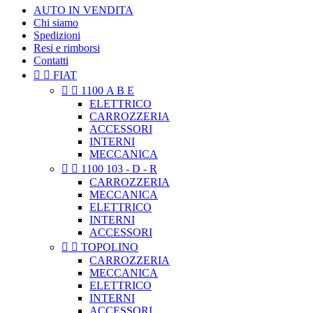
AUTO IN VENDITA
Chi siamo
Spedizioni
Resi e rimborsi
Contatti


FIAT


1100 A B E
ELETTRICO
CARROZZERIA
ACCESSORI
INTERNI
MECCANICA


1100 103 - D - R
CARROZZERIA
MECCANICA
ELETTRICO
INTERNI
ACCESSORI


TOPOLINO
CARROZZERIA
MECCANICA
ELETTRICO
INTERNI
ACCESSORI