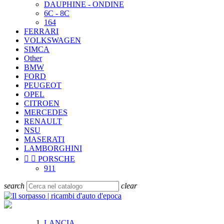
DAUPHINE - ONDINE
6C - 8C
164
FERRARI
VOLKSWAGEN
SIMCA
Other
BMW
FORD
PEUGEOT
OPEL
CITROEN
MERCEDES
RENAULT
NSU
MASERATI
LAMBORGHINI


PORSCHE
911
search
clear
LANCIA