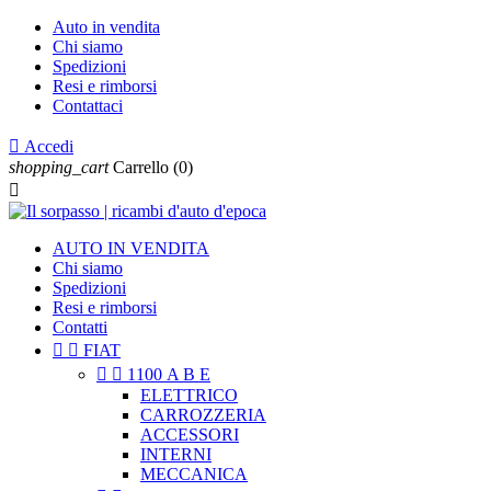
Auto in vendita
Chi siamo
Spedizioni
Resi e rimborsi
Contattaci

Accedi
shopping_cart
Carrello
(0)

AUTO IN VENDITA
Chi siamo
Spedizioni
Resi e rimborsi
Contatti


FIAT


1100 A B E
ELETTRICO
CARROZZERIA
ACCESSORI
INTERNI
MECCANICA