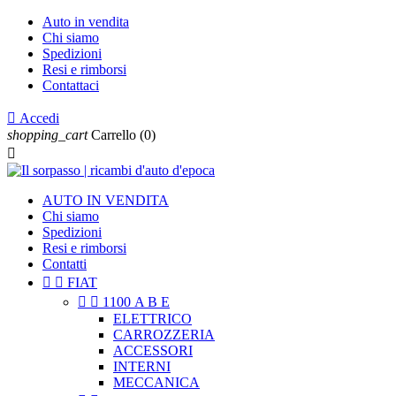
Auto in vendita
Chi siamo
Spedizioni
Resi e rimborsi
Contattaci

Accedi
shopping_cart
Carrello
(0)

AUTO IN VENDITA
Chi siamo
Spedizioni
Resi e rimborsi
Contatti


FIAT


1100 A B E
ELETTRICO
CARROZZERIA
ACCESSORI
INTERNI
MECCANICA