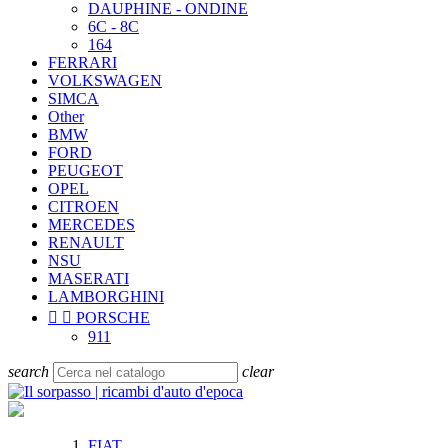
DAUPHINE - ONDINE
6C - 8C
164
FERRARI
VOLKSWAGEN
SIMCA
Other
BMW
FORD
PEUGEOT
OPEL
CITROEN
MERCEDES
RENAULT
NSU
MASERATI
LAMBORGHINI


PORSCHE
911
search
clear
FIAT