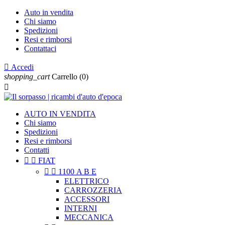
Auto in vendita
Chi siamo
Spedizioni
Resi e rimborsi
Contattaci

Accedi
shopping_cart
Carrello
(0)

AUTO IN VENDITA
Chi siamo
Spedizioni
Resi e rimborsi
Contatti


FIAT


1100 A B E
ELETTRICO
CARROZZERIA
ACCESSORI
INTERNI
MECCANICA