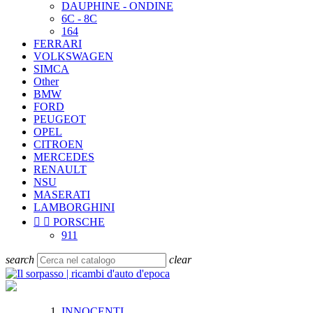
DAUPHINE - ONDINE
6C - 8C
164
FERRARI
VOLKSWAGEN
SIMCA
Other
BMW
FORD
PEUGEOT
OPEL
CITROEN
MERCEDES
RENAULT
NSU
MASERATI
LAMBORGHINI


PORSCHE
911
search
clear
INNOCENTI