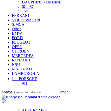
DAUPHINE - ONDINE
6C - 8C
164
FERRARI
VOLKSWAGEN
SIMCA
Other
BMW
FORD
PEUGEOT
OPEL
CITROEN
MERCEDES
RENAULT
NSU
MASERATI
LAMBORGHINI


PORSCHE
911
search
clear
ALFA ROMEO