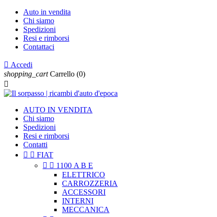
Auto in vendita
Chi siamo
Spedizioni
Resi e rimborsi
Contattaci

Accedi
shopping_cart
Carrello
(0)

AUTO IN VENDITA
Chi siamo
Spedizioni
Resi e rimborsi
Contatti


FIAT


1100 A B E
ELETTRICO
CARROZZERIA
ACCESSORI
INTERNI
MECCANICA