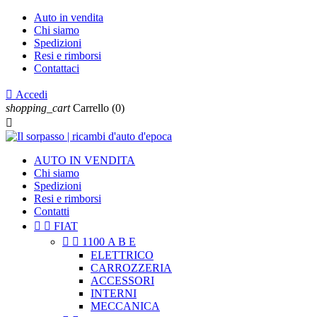
Auto in vendita
Chi siamo
Spedizioni
Resi e rimborsi
Contattaci

Accedi
shopping_cart
Carrello
(0)

AUTO IN VENDITA
Chi siamo
Spedizioni
Resi e rimborsi
Contatti


FIAT


1100 A B E
ELETTRICO
CARROZZERIA
ACCESSORI
INTERNI
MECCANICA