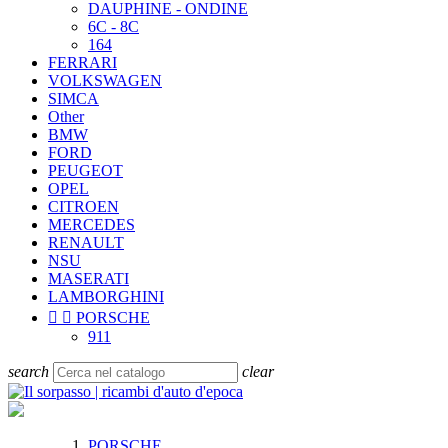
DAUPHINE - ONDINE
6C - 8C
164
FERRARI
VOLKSWAGEN
SIMCA
Other
BMW
FORD
PEUGEOT
OPEL
CITROEN
MERCEDES
RENAULT
NSU
MASERATI
LAMBORGHINI


PORSCHE
911
search
clear
PORSCHE